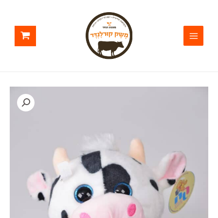
ילוג
תוכן
כמות
של
בובת
פרה