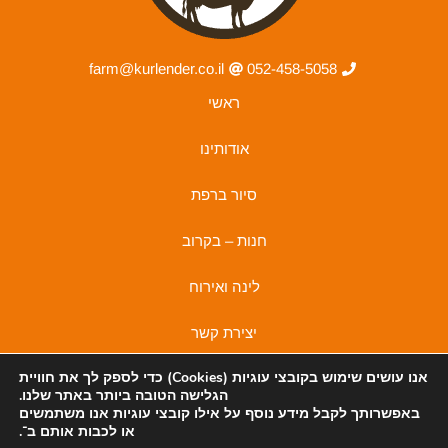
farm@kurlender.co.il
052-458-5058
ראשי
אודותינו
סיור ברפת
חנות – בקרוב
לינה ואירוח
יצירת קשר
אנו עושים שימוש בקובצי
עוגיות (Cookies)
כדי לספק לך את חוויית
מדיניות פרטיות
הגלישה הטובה ביותר באתר שלנו.
מדיניות פרטיות
באפשרותך לקבל מידע נוסף על אילו קובצי עוגיות אנו משתמשים
I
F
או לכבות אותם ב־
.