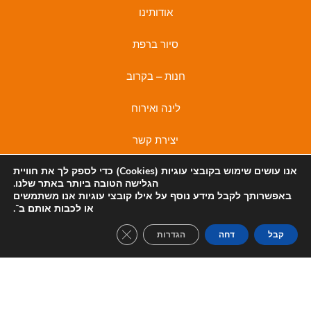
אודותינו
סיור ברפת
חנות – בקרוב
לינה ואירוח
יצירת קשר
אנו עושים שימוש בקובצי
עוגיות (Cookies)
כדי לספק לך את חוויית
מדיניות פרטיות
הגלישה הטובה ביותר באתר שלנו.
באפשרותך לקבל מידע נוסף על אילו קובצי עוגיות אנו משתמשים
מדיניות פרטיות
I
F
או לכבות אותם ב־
.
n
a
lose GDPR Cookie Banner
קבל
דחה
הגדרות
s
c
t
e
a
b
© 2022 כל הזכויות שמורות לאירוח משק קורלנדר
בניית אתר TIGERMEDIA
g
o