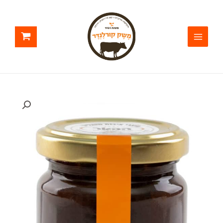
ילוג
תוכן
כמות
של
חרוסת