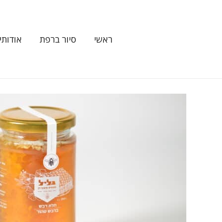
ילוג
תוכן
ראשי
סיור ברפת
אודותינ
כמות
של
יערת
הדבש
350
גרם