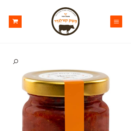
ילוג
תוכן
כמות
של
ממרח
פלפל
חריף