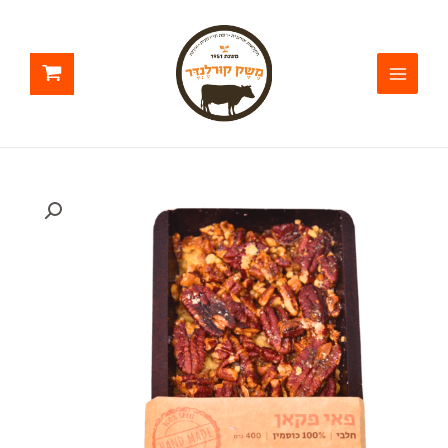
ילוג
תוכן
כמות
של
פאי
פקאן