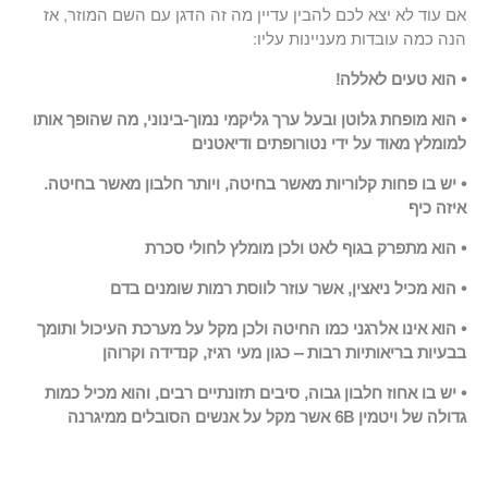
אם עוד לא יצא לכם להבין עדיין מה זה הדגן עם השם המוזר, אז
הנה כמה עובדות מעניינות עליו:
• הוא טעים לאללה!
• הוא מופחת גלוטן ובעל ערך גליקמי נמוך-בינוני, מה שהופך אותו
למומלץ מאוד על ידי נטורופתים ודיאטנים
• יש בו פחות קלוריות מאשר בחיטה, ויותר חלבון מאשר בחיטה.
איזה כיף
• הוא מתפרק בגוף לאט ולכן מומלץ לחולי סכרת
• הוא מכיל ניאצין, אשר עוזר לווסת רמות שומנים בדם
• הוא אינו אלרגני כמו החיטה ולכן מקל על מערכת העיכול ותומך
בבעיות בריאותיות רבות – כגון מעי רגיז, קנדידה וקרוהן
• יש בו אחוז חלבון גבוה, סיבים תזונתיים רבים, והוא מכיל כמות
גדולה של ויטמין 6B אשר מקל על אנשים הסובלים ממיגרנה