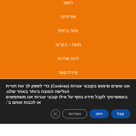
ראשי
אודותינו
סיור ברפת
חנות – בקרוב
לינה ואירוח
יצירת קשר
אנו עושים שימוש בקובצי
עוגיות (Cookies)
כדי לספק לך את חוויית
מדיניות פרטיות
הגלישה הטובה ביותר באתר שלנו.
באפשרותך לקבל מידע נוסף על אילו קובצי עוגיות אנו משתמשים
מדיניות פרטיות
I
F
או לכבות אותם ב־
.
n
a
lose GDPR Cookie Banner
קבל
דחה
הגדרות
s
c
t
e
a
b
© 2022 כל הזכויות שמורות לאירוח משק קורלנדר
בניית אתר TIGERMEDIA