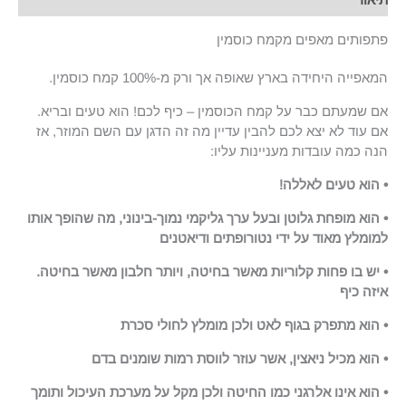
פתפותים מאפים מקמח כוסמין
המאפייה היחידה בארץ שאופה אך ורק מ-100% קמח כוסמין.
אם שמעתם כבר על קמח הכוסמין – כיף לכם! הוא טעים ובריא.
אם עוד לא יצא לכם להבין עדיין מה זה הדגן עם השם המוזר, אז
הנה כמה עובדות מעניינות עליו:
• הוא טעים לאללה!
• הוא מופחת גלוטן ובעל ערך גליקמי נמוך-בינוני, מה שהופך אותו
למומלץ מאוד על ידי נטורופתים ודיאטנים
• יש בו פחות קלוריות מאשר בחיטה, ויותר חלבון מאשר בחיטה.
איזה כיף
• הוא מתפרק בגוף לאט ולכן מומלץ לחולי סכרת
• הוא מכיל ניאצין, אשר עוזר לווסת רמות שומנים בדם
• הוא אינו אלרגני כמו החיטה ולכן מקל על מערכת העיכול ותומך