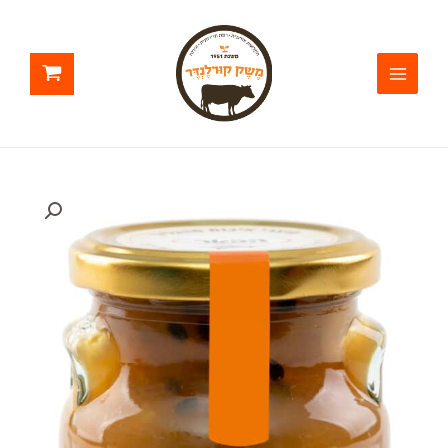
ילוג
תוכן
כמות
של
קונפיטורת
פסיפלורה