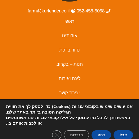
farm@kurlender.co.il
052-458-5058
ראשי
אודותינו
סיור ברפת
חנות – בקרוב
לינה ואירוח
יצירת קשר
אנו עושים שימוש בקובצי
עוגיות (Cookies)
כדי לספק לך את חוויית
מדיניות פרטיות
הגלישה הטובה ביותר באתר שלנו.
מדיניות פרטיות
באפשרותך לקבל מידע נוסף על אילו קובצי עוגיות אנו משתמשים
I
F
או לכבות אותם ב־
.
n
a
lose GDPR Cookie Banner
קבל
דחה
הגדרות