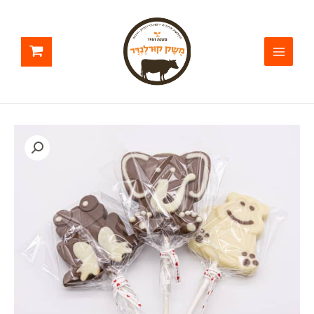
ילוג
תוכן
כמות
של
שוקולד
על
מקל