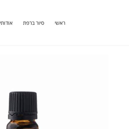
ילוג
תוכן
ראשי
סיור ברפת
אודותינ
כמות
של
שמן
אתרי
אקליפטוס