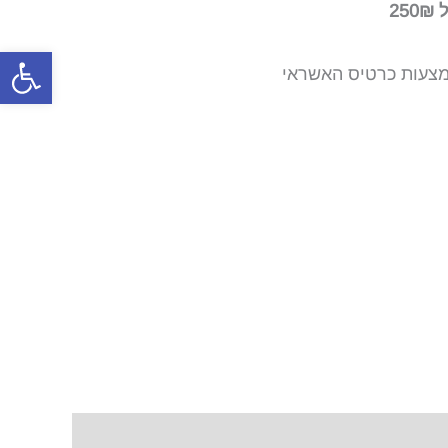
2
פתח סרגל
צעות כרטיס האשראי