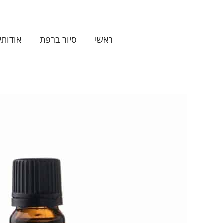
ילוג
תוכן
ראשי
סיור ברפת
אודותינ
כמות
של
שמן
אתרי
פצו׳לי