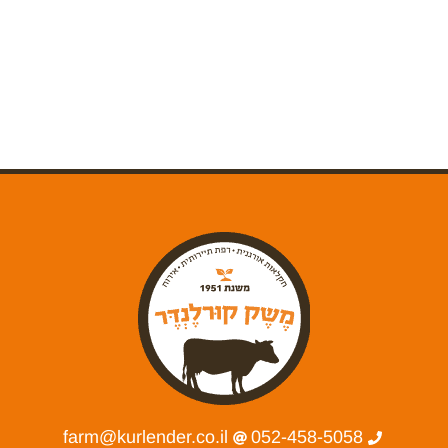
farm@kurlender.co.il
052-458-5058