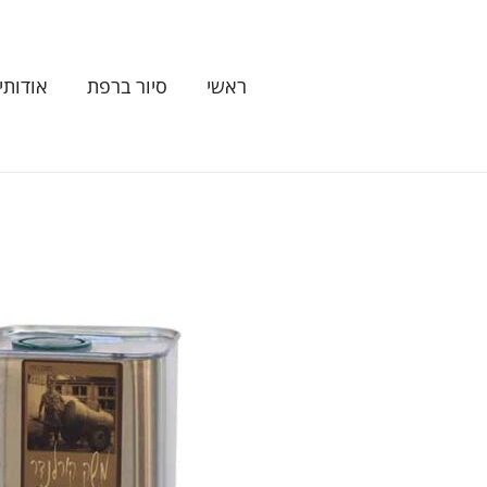
ילוג
תוכן
ראשי
סיור ברפת
אודותינ
כמות
של
שמן
זית
ברנע
פח
2
ליטר