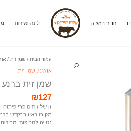
ו
חנות המשק
לינה ואירוח
מח
עמוד הבית
/
שמן זית
/
אור
אורגני
,
שמן זית
שמן זית ברנע פח 2 
₪
127
זן של זיתים פרי פיתוח י
מקורו באיזור "קדש ברנע
נטייה לחריפות ומרירות