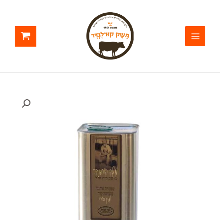
ילוג
תוכן
כמות
של
שמן
זית
סורי
פח
2
ליטר