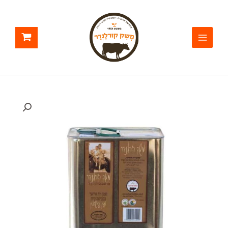
ילוג
תוכן
כמות
של
שמן
זית
פישולין
פח
5
ליטר