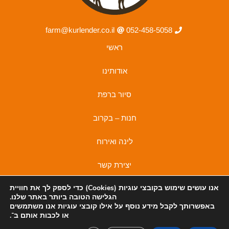
farm@kurlender.co.il
052-458-5058
ראשי
אודותינו
סיור ברפת
חנות – בקרוב
לינה ואירוח
יצירת קשר
אנו עושים שימוש בקובצי
עוגיות (Cookies)
כדי לספק לך את חוויית
מדיניות פרטיות
הגלישה הטובה ביותר באתר שלנו.
באפשרותך לקבל מידע נוסף על אילו קובצי עוגיות אנו משתמשים
מדיניות פרטיות
I
F
או לכבות אותם ב־
.