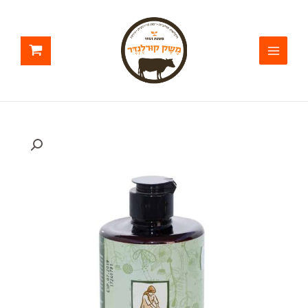
ילוג
תוכן
כמות
של
שמפו
מרענן
בניחוח
אורנים
ויער
עד