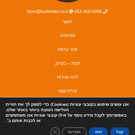
farm@kurlender.co.il
052-458-5058
ראשי
אודותינו
סיור ברפת
חנות – בקרוב
לינה ואירוח
יצירת קשר
אנו עושים שימוש בקובצי
עוגיות (Cookies)
כדי לספק לך את חוויית
מדיניות פרטיות
הגלישה הטובה ביותר באתר שלנו.
באפשרותך לקבל מידע נוסף על אילו קובצי עוגיות אנו משתמשים
מדיניות פרטיות
I
F
או לכבות אותם ב־
.
n
a
lose GDPR Cookie Banner
קבל
דחה
הגדרות