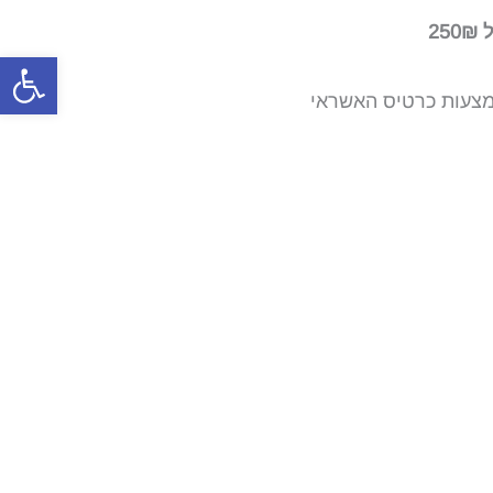
2
פתח סרגל
צעות כרטיס האשראי