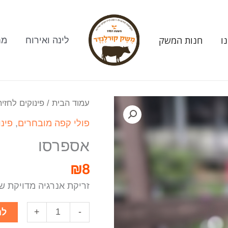
ו
חנות המשק
לינה ואירוח
מח
עמוד הבית
/
פינוקים לחזית
פולי קפה מובחרים
,
פינו
אספרסו
₪
8
זריקת אנרגיה מדויקת של
+
-
לה