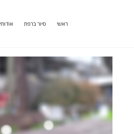
ילוג
תוכן
ראשי
סיור ברפת
אודותינ
כמות
של
אספרסו