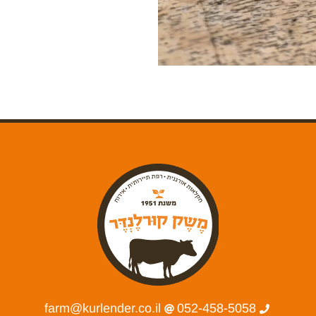
farm@kurlender.co.il
052-458-5058