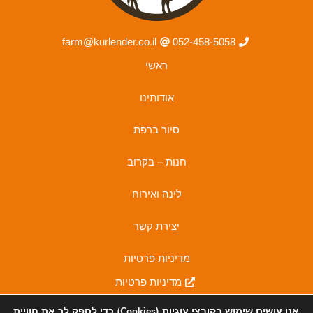
farm@kurlender.co.il
052-458-5058
ראשי
אודותינו
סיור ברפת
חנות – בקרוב
לינה ואירוח
יצירת קשר
מדיניות פרטיות
מדיניות פרטיות
I
F
אנו עושים שימוש בקובצי
עוגיות (Cookies)
כדי לספק לך את חוויית