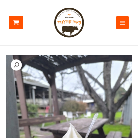
ילוג
תוכן
כמות
של
גלידה
אמריקאית
—
מנה
קטנה